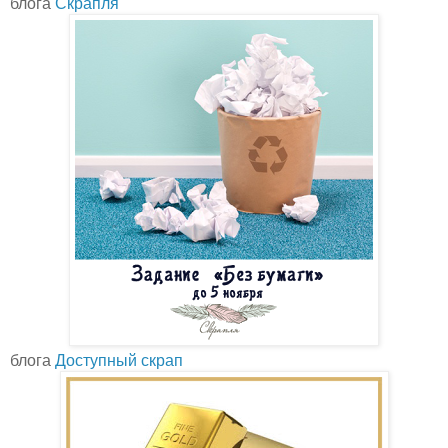
блога
Скрапля
блога
Доступный скрап